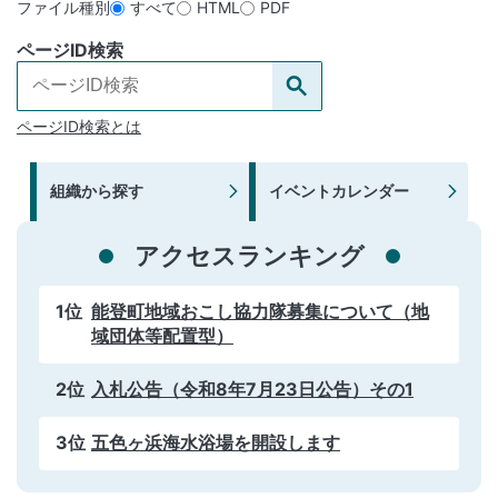
ファイル種別
すべて
HTML
PDF
ページID
検索
ページID検索とは
組織から探す
イベントカレンダー
アクセスランキング
1位
能登町地域おこし協力隊募集について（地
域団体等配置型）
2位
入札公告（令和8年7月23日公告）その1
3位
五色ヶ浜海水浴場を開設します