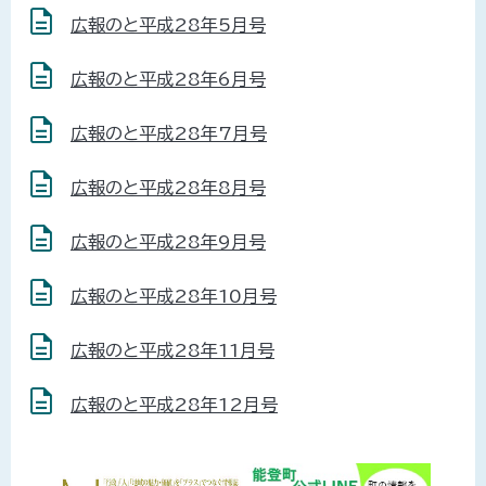
広報のと平成28年5月号
広報のと平成28年6月号
広報のと平成28年7月号
広報のと平成28年8月号
広報のと平成28年9月号
広報のと平成28年10月号
広報のと平成28年11月号
広報のと平成28年12月号