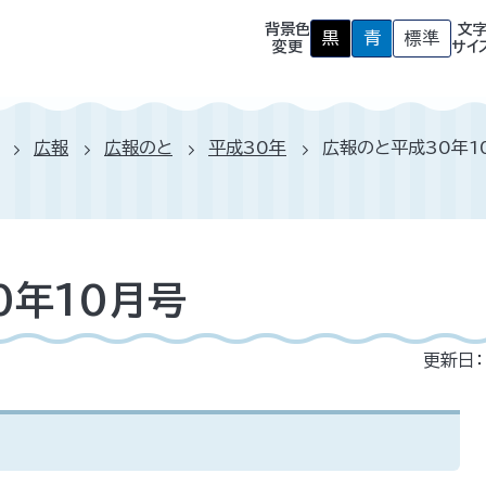
背景色
文
黒
青
標準
背
背
背
変更
サイ
景
景
景
色
色
色
を
を
を
黒
青
元
色
色
に
広報
広報のと
平成30年
広報のと平成30年1
に
に
戻
す
す
す
る
る
0年10月号
更新日：