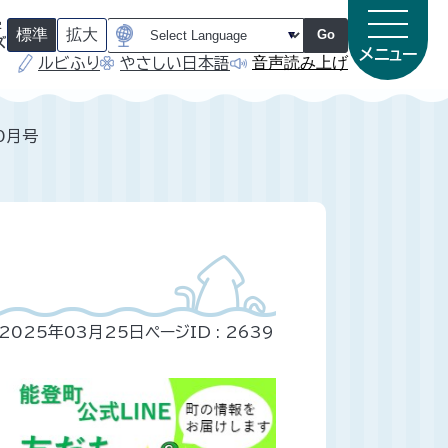
字
標準
拡大
Go
ズ
メニュー
音声読み上げ
ルビふり
やさしい日本語
（
（
初
初
期
期
状
状
態
態
0月号
）
）
2025年03月25日
ページID :
2639