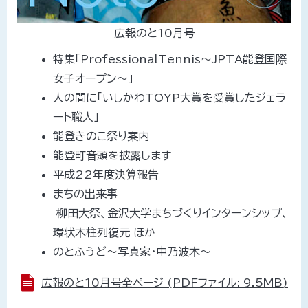
広報のと10月号
特集「ProfessionalTennis～JPTA能登国際
女子オープン～」
人の間に「いしかわTOYP大賞を受賞したジェラ
ート職人」
能登きのこ祭り案内
能登町音頭を披露します
平成22年度決算報告
まちの出来事
柳田大祭、金沢大学まちづくりインターンシップ、
環状木柱列復元 ほか
のとふうど～写真家・中乃波木～
広報のと10月号全ページ (PDFファイル: 9.5MB)