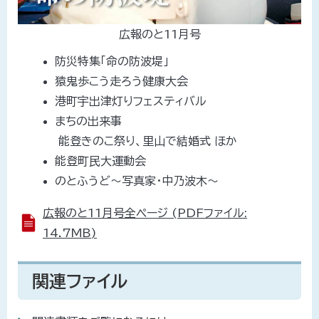
広報のと11月号
防災特集「命の防波堤」
猿鬼歩こう走ろう健康大会
港町宇出津灯りフェスティバル
まちの出来事
能登きのこ祭り、里山で結婚式 ほか
能登町民大運動会
のとふうど～写真家・中乃波木～
広報のと11月号全ページ (PDFファイル:
14.7MB)
関連ファイル