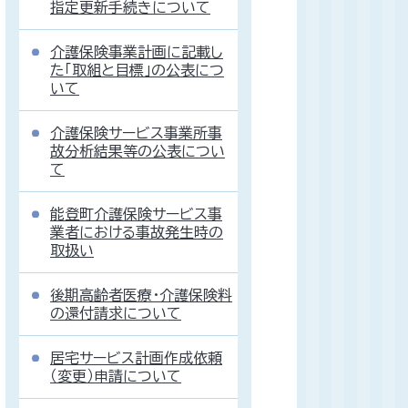
指定更新手続きについて
介護保険事業計画に記載し
た「取組と目標」の公表につ
いて
介護保険サービス事業所事
故分析結果等の公表につい
て
能登町介護保険サービス事
業者における事故発生時の
取扱い
後期高齢者医療・介護保険料
の還付請求について
居宅サービス計画作成依頼
（変更）申請について