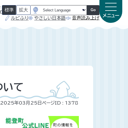
字
標準
拡大
Go
ズ
メニュー
音声読み上げ
ルビふり
やさしい日本語
（
（
初
初
期
期
状
状
態
態
）
）
ついて
2025年03月25日
ページID :
1378