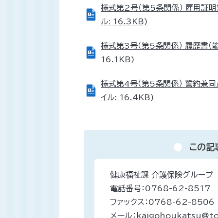
様式第2号（第5条関係） 雇用証明
ル: 16.3KB)
様式第3号（第5条関係） 履歴書（
16.1KB)
様式第4号（第5条関係） 誓約兼同
イル: 16.4KB)
この記
健康福祉課 介護保険グループ
電話番号：0768-62-8517
ファックス：0768-62-8506
メール：kaigohoukatsu@tow