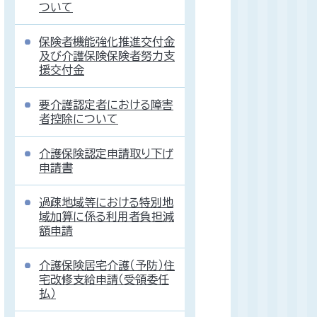
ついて
保険者機能強化推進交付金
及び介護保険保険者努力支
援交付金
要介護認定者における障害
者控除について
介護保険認定申請取り下げ
申請書
過疎地域等における特別地
域加算に係る利用者負担減
額申請
介護保険居宅介護（予防）住
宅改修支給申請（受領委任
払）