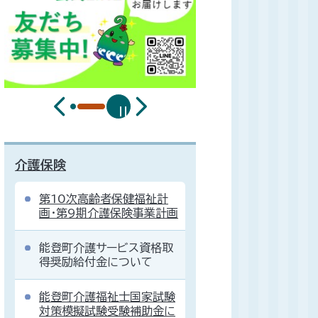
介護保険
第10次高齢者保健福祉計
画・第9期介護保険事業計画
能登町介護サービス資格取
得奨励給付金について
能登町介護福祉士国家試験
対策模擬試験受験補助金に