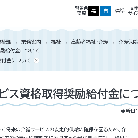
背景色
文
黒
青
標準
背
背
背
変更
サイ
景
景
景
色
色
色
を
を
を
黒
青
元
色
色
に
福祉課
業務案内
福祉
高齢者福祉・介護
介護保険
に
に
戻
す
す
す
奨励給付金について
る
る
給付金について
ビス資格取得奨励給付金に
更新日：
して将来の介護サービスの安定的供給の確保を図るため、介