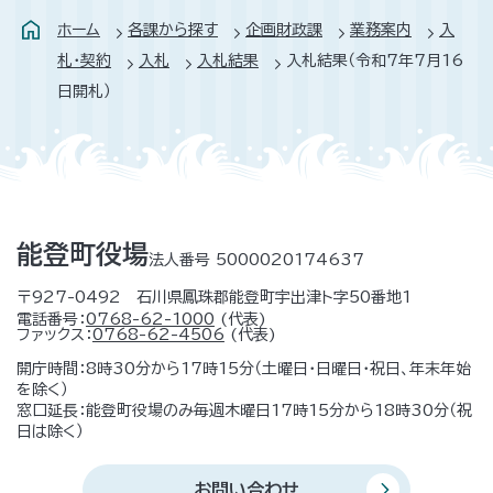
ホーム
各課から探す
企画財政課
業務案内
入
札・契約
入札
入札結果
入札結果（令和7年7月16
日開札）
能登町役場
法人番号 5000020174637
〒927-0492 石川県鳳珠郡能登町宇出津ト字50番地1
電話番号：
0768-62-1000
(代表)
ファックス：
0768-62-4506
(代表)
開庁時間：8時30分から17時15分（土曜日・日曜日・祝日、年末年始
を除く）
窓口延長：能登町役場のみ毎週木曜日17時15分から18時30分（祝
日は除く）
お問い合わせ