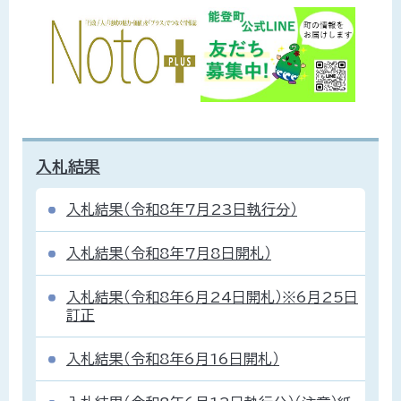
入札結果
入札結果（令和8年7月23日執行分）
入札結果（令和8年7月8日開札）
入札結果（令和8年6月24日開札）※6月25日
訂正
入札結果（令和8年6月16日開札）