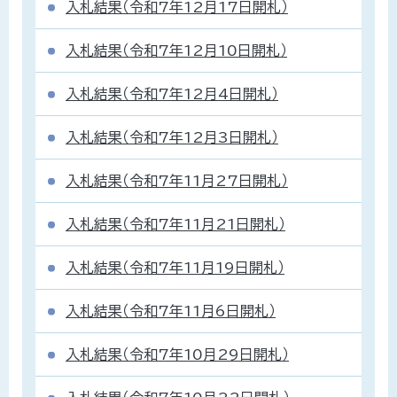
入札結果（令和7年12月17日開札）
入札結果（令和7年12月10日開札）
入札結果（令和7年12月4日開札）
入札結果（令和7年12月3日開札）
入札結果（令和7年11月27日開札）
入札結果（令和7年11月21日開札）
入札結果（令和7年11月19日開札）
入札結果（令和7年11月6日開札）
入札結果（令和7年10月29日開札）