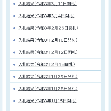
入札結果（令和8年3月11日開札）
入札結果（令和8年3月4日開札）
入札結果（令和8年2月26日開札）
入札結果（令和8年2月18日開札）
入札結果（令和8年2月12日開札）
入札結果（令和8年2月4日開札）
入札結果（令和8年1月29日開札）
入札結果（令和8年1月28日開札）
入札結果（令和8年1月15日開札）