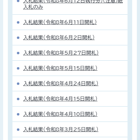
入札結果（令和8年6月12日執行分）（注意）紙
入札のみ
入札結果（令和8年6月11日開札）
入札結果（令和8年6月2日開札）
入札結果（令和8年5月27日開札）
入札結果（令和8年5月15日開札）
入札結果（令和8年4月24日開札）
入札結果（令和8年4月15日開札）
入札結果（令和8年4月10日開札）
入札結果（令和8年3月25日開札）