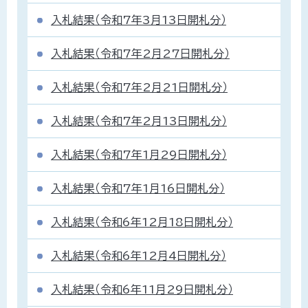
入札結果（令和7年3月13日開札分）
入札結果（令和7年2月27日開札分）
入札結果（令和7年2月21日開札分）
入札結果（令和7年2月13日開札分）
入札結果（令和7年1月29日開札分）
入札結果（令和7年1月16日開札分）
入札結果（令和6年12月18日開札分）
入札結果（令和6年12月4日開札分）
入札結果（令和6年11月29日開札分）