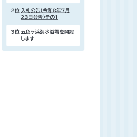
2位
入札公告（令和8年7月
23日公告）その1
3位
五色ヶ浜海水浴場を開設
します