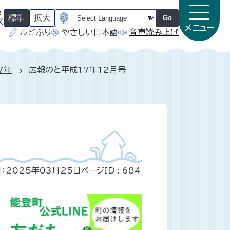
字
標準
拡大
Go
ズ
メニュー
音声読み上げ
ルビふり
やさしい日本語
（
（
初
初
期
期
状
状
態
態
7年
広報のと平成17年12月号
）
）
：2025年03月25日
ページID :
684