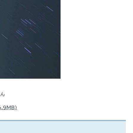
さん
.9MB)