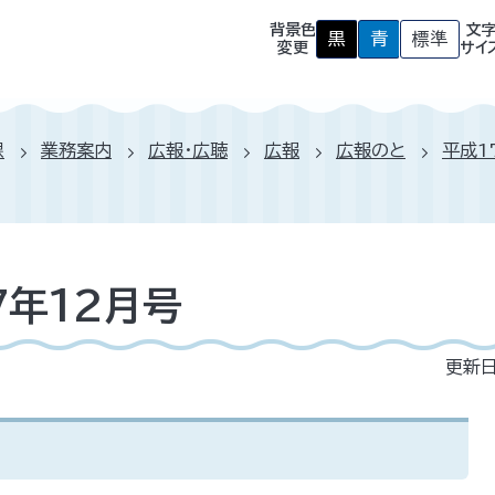
背景色
文
黒
青
標準
背
背
背
変更
サイ
景
景
景
色
色
色
を
を
を
黒
青
元
色
色
に
課
業務案内
広報・広聴
広報
広報のと
平成1
に
に
戻
す
す
す
る
る
7年12月号
更新日