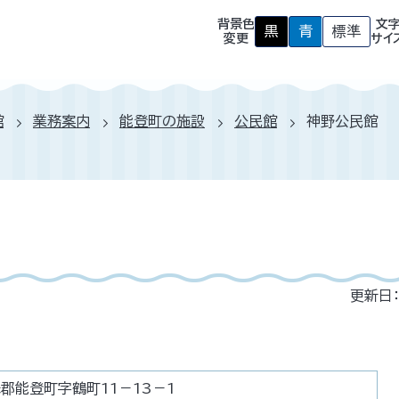
背景色
文
黒
青
標準
背
背
背
変更
サイ
景
景
景
色
色
色
を
を
を
黒
青
元
色
色
に
館
業務案内
能登町の施設
公民館
神野公民館
に
に
戻
す
す
す
る
る
更新日：
珠郡能登町字鶴町11－13－1