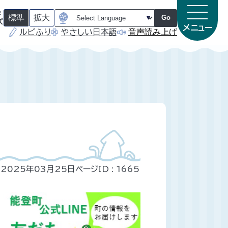
字
標準
拡大
Go
ズ
メニュー
音声読み上げ
ルビふり
やさしい日本語
（
（
初
初
期
期
状
状
態
態
）
）
2025年03月25日
ページID :
1665