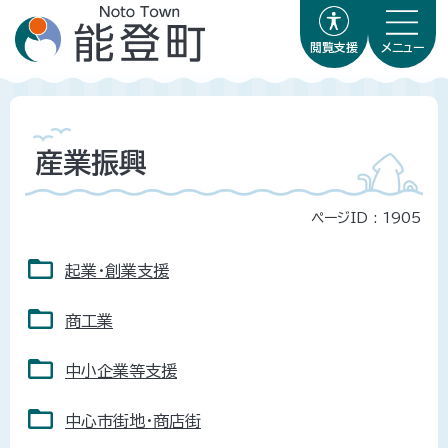
閲覧支援
メニュー
産業振興
ページID :
1905
起業・創業支援
商工業
中小企業等支援
中心市街地・商店街