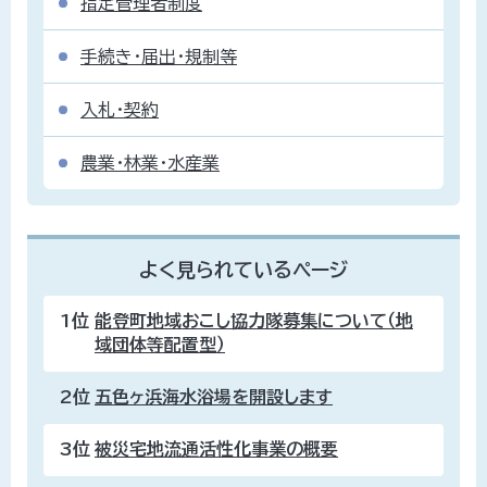
指定管理者制度
手続き・届出・規制等
入札・契約
農業・林業・水産業
よく見られているページ
1位
能登町地域おこし協力隊募集について（地
域団体等配置型）
2位
五色ヶ浜海水浴場を開設します
3位
被災宅地流通活性化事業の概要