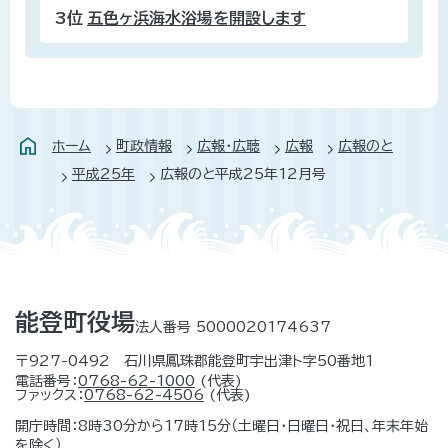
3位
五色ヶ浜海水浴場を開設します
ホーム
町政情報
広報・広聴
広報
広報のと
平成25年
広報のと平成25年12月号
能登町役場
法人番号 5000020174637
〒927-0492 石川県鳳珠郡能登町宇出津ト字50番地1
電話番号：
0768-62-1000
(代表)
ファックス：
0768-62-4506
(代表)
開庁時間：8時30分から17時15分（土曜日・日曜日・祝日、年末年始
を除く）