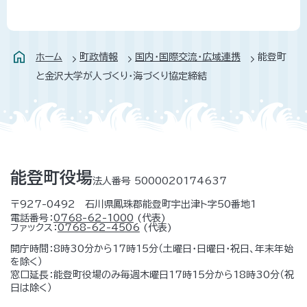
ホーム
町政情報
国内・国際交流・広域連携
能登町
と金沢大学が人づくり・海づくり協定締結
能登町役場
法人番号 5000020174637
〒927-0492 石川県鳳珠郡能登町宇出津ト字50番地1
電話番号：
0768-62-1000
(代表)
ファックス：
0768-62-4506
(代表)
開庁時間：8時30分から17時15分（土曜日・日曜日・祝日、年末年始
を除く）
窓口延長：能登町役場のみ毎週木曜日17時15分から18時30分（祝
日は除く）