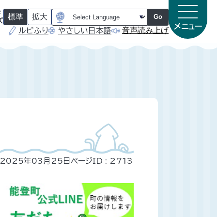
字
標準
拡大
Go
ズ
メニュー
音声読み上げ
ルビふり
やさしい日本語
（
（
初
初
期
期
状
状
態
態
）
）
2025年03月25日
ページID :
2713