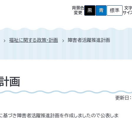
背景色
文
黒
青
標準
背
背
背
変更
サイ
景
景
景
色
色
色
を
を
を
黒
青
元
色
色
に
福祉に関する政策・計画
障害者活躍推進計画
に
に
戻
す
す
す
る
る
計画
更新日：
」に基づき障害者活躍推進計画を作成しましたので公表しま