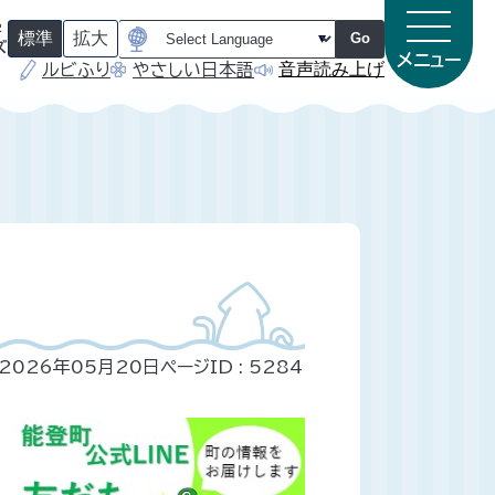
字
標準
拡大
Go
ズ
メニュー
音声読み上げ
ルビふり
やさしい日本語
（
（
初
初
期
期
状
状
態
態
）
）
2026年05月20日
ページID :
5284