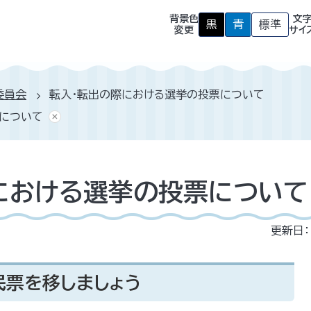
背景色
文
黒
青
標準
背
背
背
変更
サイ
景
景
景
色
色
色
を
を
を
黒
青
元
色
色
に
委員会
転入・転出の際における選挙の投票について
に
に
戻
す
す
す
について
る
る
における選挙の投票について
更新日：
民票を移しましょう