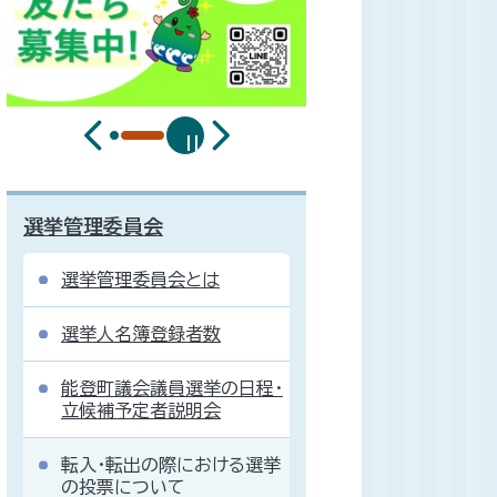
選挙管理委員会
選挙管理委員会とは
選挙人名簿登録者数
能登町議会議員選挙の日程・
立候補予定者説明会
転入・転出の際における選挙
の投票について