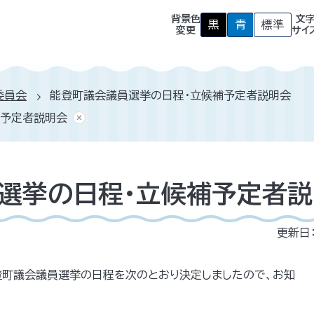
背景色
文
黒
青
標準
背
背
背
変更
サイ
景
景
景
色
色
色
を
を
を
黒
青
元
色
色
に
委員会
能登町議会議員選挙の日程・立候補予定者説明会
に
に
戻
す
す
す
補予定者説明会
る
る
選挙の日程・立候補予定者説
更新日
登町議会議員選挙の日程を次のとおり決定しましたので、お知