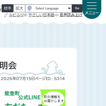
字
標準
拡大
Go
ズ
メニュー
音声読み上げ
ルビふり
やさしい日本語
（
（
初
初
期
期
状
状
態
態
）
）
明会
：2026年07月15日
ページID :
5314