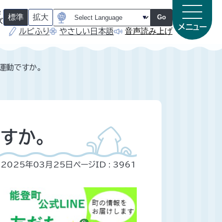
字
標準
拡大
Go
ズ
メニュー
音声読み上げ
ルビふり
やさしい日本語
（
（
初
初
期
期
状
状
態
態
運動ですか。
）
）
すか。
2025年03月25日
ページID :
3961