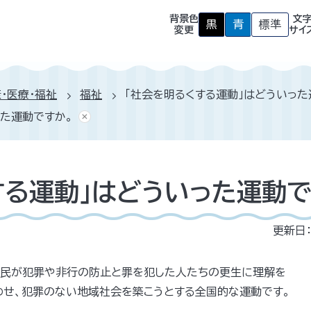
背景色
文
黒
青
標準
背
背
背
変更
サイ
景
景
景
色
色
色
を
を
を
黒
青
元
色
色
に
・医療・福祉
福祉
「社会を明るくする運動」はどういった
に
に
戻
す
す
す
った運動ですか。
る
る
する運動」はどういった運動で
更新日：
国民が犯罪や非行の防止と罪を犯した人たちの更生に理解を
わせ、犯罪のない地域社会を築こうとする全国的な運動です。