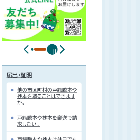
届出・証明
他の市区町村の戸籍謄本や
抄本を取ることはできます
か。
戸籍謄本や抄本を郵送で請
求したい。
戸籍謄本や抄本は休日でも