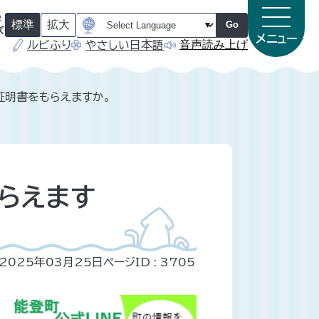
字
標準
拡大
Go
ズ
メニュー
音声読み上げ
ルビふり
やさしい日本語
（
（
初
初
期
期
状
状
態
態
証明書をもらえますか。
）
）
らえます
2025年03月25日
ページID :
3705