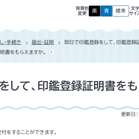
背景色
文
黒
青
標準
背
背
背
変更
サイ
景
景
景
色
色
色
を
を
を
黒
青
元
色
色
に
し・手続き
届出・証明
即日で印鑑登録をして、印鑑登録
に
に
戻
す
す
す
明書をもらえますか。
る
る
をして、印鑑登録証明書をも
更新日：
付をすることができます。