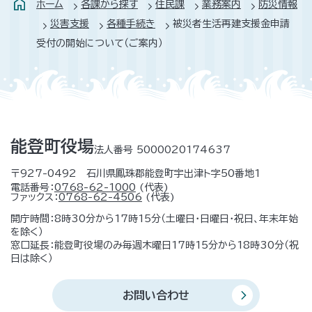
ホーム
各課から探す
住民課
業務案内
防災情報
災害支援
各種手続き
被災者生活再建支援金申請
受付の開始について（ご案内）
能登町役場
法人番号 5000020174637
〒927-0492 石川県鳳珠郡能登町宇出津ト字50番地1
電話番号：
0768-62-1000
(代表)
ファックス：
0768-62-4506
(代表)
開庁時間：8時30分から17時15分（土曜日・日曜日・祝日、年末年始
を除く）
窓口延長：能登町役場のみ毎週木曜日17時15分から18時30分（祝
日は除く）
お問い合わせ