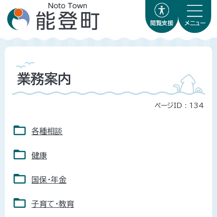
閲覧支援
メニュー
業務案内
ページID :
134
各種相談
健康
国保・年金
子育て・教育