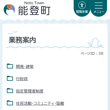
閲覧支援
メニュー
業務案内
ページID :
38
開発・建築
行財政
指定管理者制度
住民活動・コミュニティ・協働