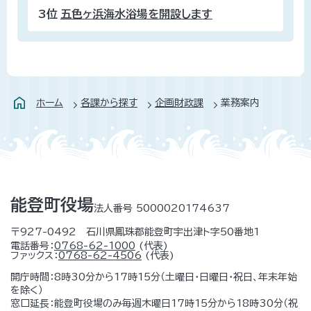
3位
五色ヶ浜海水浴場を開設します
ホーム
各課から探す
企画財政課
業務案内
能登町役場
法人番号 5000020174637
〒927-0492 石川県鳳珠郡能登町宇出津ト字50番地1
電話番号：
0768-62-1000
(代表)
ファックス：
0768-62-4506
(代表)
開庁時間：8時30分から17時15分（土曜日・日曜日・祝日、年末年始
を除く）
窓口延長：能登町役場のみ毎週木曜日17時15分から18時30分（祝