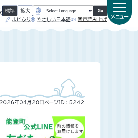
字
標準
拡大
Go
ズ
メニュー
音声読み上げ
ルビふり
やさしい日本語
（
（
初
初
期
期
状
状
態
態
）
）
2026年04月28日
ページID :
5242