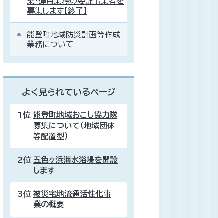
築・運用業務の委託事業者を
募集します【終了】
能登町地域防災計画等作成
業務について
よく見られているページ
1位
能登町地域おこし協力隊
募集について（地域団体
等配置型）
2位
五色ヶ浜海水浴場を開設
します
3位
被災宅地流通活性化事
業の概要