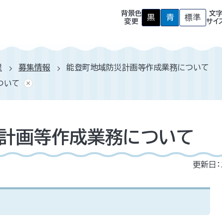
背景色
文
黒
青
標準
背
背
背
変更
サイ
景
景
景
色
色
色
を
を
を
黒
青
元
色
色
に
課
募集情報
能登町地域防災計画等作成業務について
に
に
戻
す
す
す
ついて
る
る
計画等作成業務について
更新日：