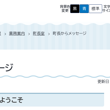
背景色
文
黒
青
標準
背
背
背
変更
サイ
景
景
景
色
色
色
を
を
を
黒
青
元
色
色
に
課
業務案内
町長室
町長からメッセージ
に
に
戻
す
す
す
る
る
ージ
更新日
ようこそ