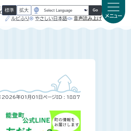
字
標準
拡大
Go
ズ
メニュー
音声読み上げ
ルビふり
やさしい日本語
（
（
初
初
期
期
状
状
態
態
）
）
：2026年01月01日
ページID :
1887