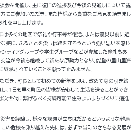
懇談会を開催し、主に復旧の進捗及び今後の見通しについて説
の方にご参加いただき、また皆様から貴重なご意見を頂きまし
お礼を申し上げます。
昨年は多くの地区で祭礼や行事等が復活、または震災以前に近
壮な姿に、ふるさとを愛し伝統を守ろうという強い思いを感じ
ランティアグループや学生グループなどが参加した祭礼もあ
た交流が今後も継続して新たな原動力となり、能登の里山里海
に継承されていくことを願って止みません。
ただき、町長として初めての新年を迎え、改めて身の引き締
速し、1日も早く町民の皆様が安心して生活を送ることができ
には次世代に繋げるべく持続可能で住みよいまちづくりに邁進
い災害を経験し、様々な課題が立ちはだかるというような難局
、この危機を乗り越えた先には、必ずや当町のさらなる発展が