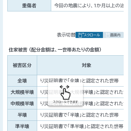
重傷者
今回の地震により、1か月以上の治療
表
表示切替
組
み
住家被害 （配分金額は、一世帯あたりの金額）
の
被害区分
対象
全壊
り災証明書で「全壊」と認定された世帯
大規模半壊
り災証明書で「大規模半壊」と認定された世
スクロールできます
中規模半壊
り災証明書で「中規模半壊」と認定された世
半壊
り災証明書で「半壊」と認定された世帯
準半壊
り災証明書で「準半壊」と認定された世帯