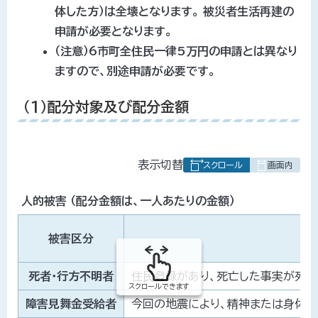
体した方）は全壊となります。
被災者生活再建の
申請が必要となります。
（注意）6市町全住民一律5万円の申請とは異なり
ますので、別途申請が必要です。
（1）配分対象及び配分金額
表
表示切替
組
み
人的被害 （配分金額は、一人あたりの金額）
の
被害区分
死者・行方不明者
住民登録があり、死亡した事実が死亡
スクロールできます
障害見舞金受給者
今回の地震により、精神または身体