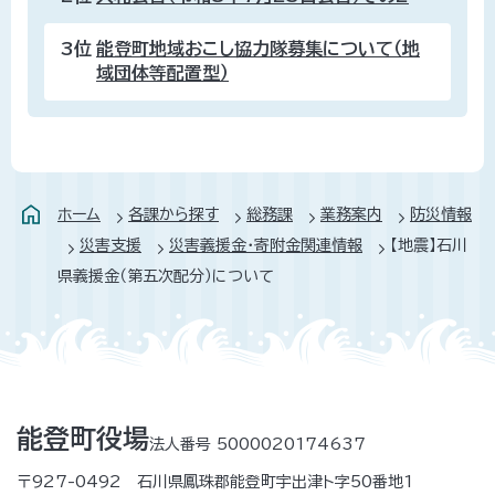
3位
能登町地域おこし協力隊募集について（地
域団体等配置型）
ホーム
各課から探す
総務課
業務案内
防災情報
災害支援
災害義援金・寄附金関連情報
【地震】石川
県義援金（第五次配分）について
能登町役場
法人番号 5000020174637
〒927-0492 石川県鳳珠郡能登町宇出津ト字50番地1