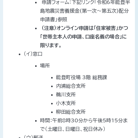
申請フォーム：下記リンク「令和6年能登半
島地震災害義援金(第一次～第五次)配分
申請書」参照
（注意）オンライン申請は「住家被害」かつ
「世帯主本人の申請、口座名義の場合」に
限ります。
（イ）窓口
場所
能登町役場 3階 総務課
内浦総合支所
鵜川支所
小木支所
柳田総合支所
時間：午前8時30分から午後5時15分ま
で（土曜日、日曜日、祝日休み）
（ウ）郵送