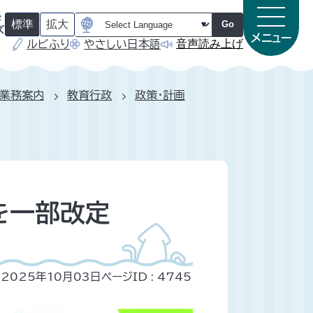
字
標準
拡大
Go
ズ
メニュー
音声読み上げ
ルビふり
やさしい日本語
（
（
初
初
期
期
状
状
態
態
業務案内
教育行政
政策・計画
）
）
を一部改定
2025年10月03日
ページID :
4745