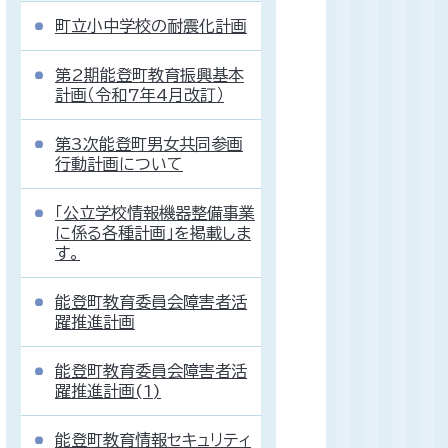
町立小中学校の耐震化計画
第2期能登町教育振興基本
計画（令和7年4月改訂）
第3次能登町男女共同参画
行動計画について
「公立学校情報機器整備事業
に係る各種計画」を掲載しま
す。
能登町教育委員会障害者活
躍推進計画
能登町教育委員会障害者活
躍推進計画(1)
能登町教育情報セキュリティ