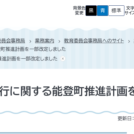
背景色
文
黒
青
標準
背
背
背
変更
サイ
景
景
景
色
色
色
を
を
を
黒
青
元
色
色
に
委員会事務局
業務案内
教育委員会事務局へのサイト
に
に
戻
す
す
す
登町推進計画を一部改定しました
る
る
推進計画を一部改定しました
行に関する能登町推進計画
更新日：