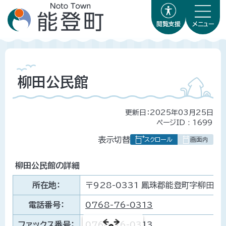
閲覧支援
メニュー
柳田公民館
更新日：2025年03月25日
ページID :
1699
表
表示切替
組
み
柳田公民館の詳細
の
所在地：
〒928-0331 鳳珠郡能登町字柳田仁
電話番号：
0768-76-0313
ファックス番号：
0768-76-0313