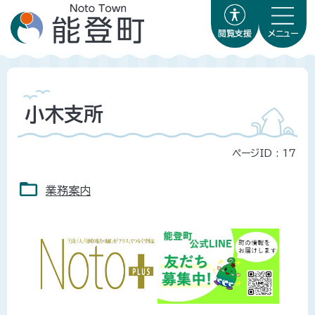
閲覧支援
メニュー
小木支所
ページID :
17
業務案内