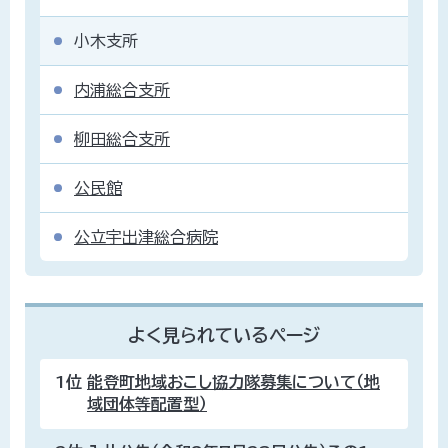
小木支所
内浦総合支所
柳田総合支所
公民館
公立宇出津総合病院
よく見られているページ
1位
能登町地域おこし協力隊募集について（地
域団体等配置型）