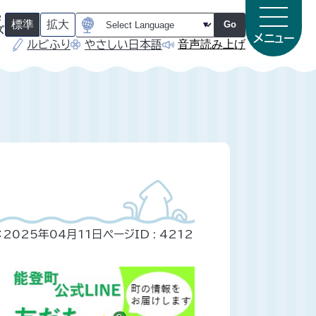
字
標準
拡大
Go
ズ
メニュー
音声読み上げ
ルビふり
やさしい日本語
（
（
初
初
期
期
状
状
態
態
）
）
：2025年04月11日
ページID :
4212