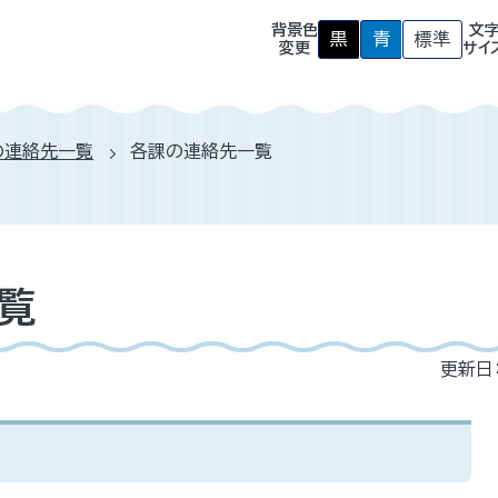
背景色
文
黒
青
標準
背
背
背
変更
サイ
景
景
景
色
色
色
を
を
を
黒
青
元
色
色
に
の連絡先一覧
各課の連絡先一覧
に
に
戻
す
す
す
る
る
覧
更新日