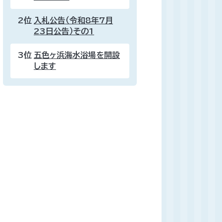
2位
入札公告（令和8年7月
23日公告）その1
3位
五色ヶ浜海水浴場を開設
します