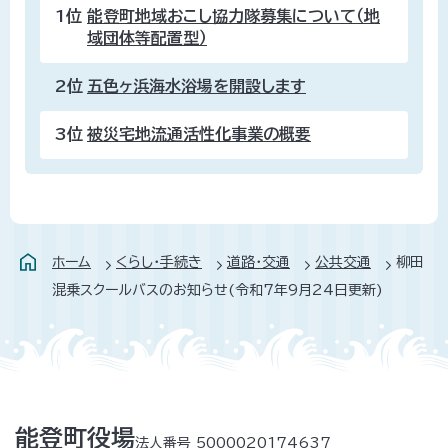
1位
能登町地域おこし協力隊募集について（地
域団体等配置型）
2位
五色ヶ浜海水浴場を開設します
3位
被災宅地流通活性化事業の概要
ホーム
くらし・手続き
道路・交通
公共交通
柳田
混乗スクールバスのお知らせ(令和7年9月24日更新)
能登町役場
法人番号 5000020174637