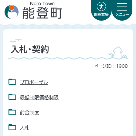
閲覧支援
メニュー
入札・契約
ページID :
1908
プロポーザル
最低制限価格制限
前金制度
入札