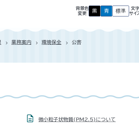
背景色
文
黒
青
標準
背
背
背
変更
サイ
景
景
景
色
色
色
を
を
を
黒
青
元
色
色
に
課
業務案内
環境保全
公害
に
に
戻
す
す
す
る
る
微小粒子状物質(PM2.5)について