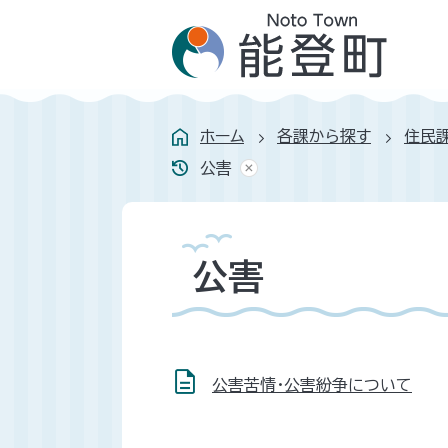
ホーム
各課から探す
住民
公害
公害
公害苦情・公害紛争について