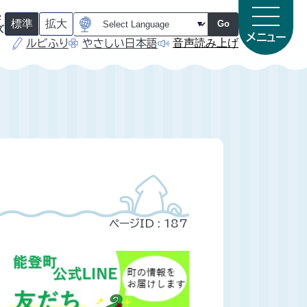
字
標準
拡大
Go
ズ
メニュー
音声読み上げ
ルビふり
やさしい日本語
（
（
初
初
期
期
状
状
態
態
）
）
ページID :
187