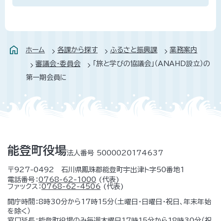
ホーム
各課から探す
ふるさと振興課
業務案内
審議会・委員会
「旅と学びの協議会」（ANAHD設立）の
第一期会員に
能登町役場
法人番号 5000020174637
〒927-0492 石川県鳳珠郡能登町宇出津ト字50番地1
電話番号：
0768-62-1000
(代表)
ファックス：
0768-62-4506
(代表)
開庁時間：8時30分から17時15分（土曜日・日曜日・祝日、年末年始
を除く）
窓口延長：能登町役場のみ毎週木曜日17時15分から18時30分（祝