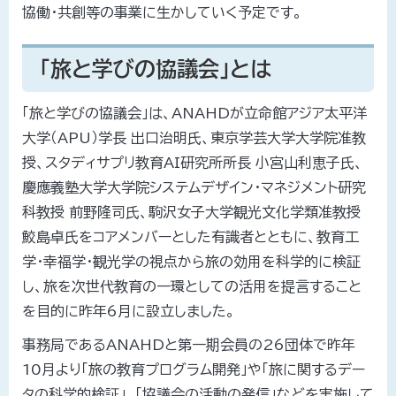
協働・共創等の事業に生かしていく予定です。
「旅と学びの協議会」とは
「旅と学びの協議会」は、ANAHDが立命館アジア太平洋
大学（APU）学長 出口治明氏、東京学芸大学大学院准教
授、スタディサプリ教育AI研究所所長 小宮山利恵子氏、
慶應義塾大学大学院システムデザイン・マネジメント研究
科教授 前野隆司氏、駒沢女子大学観光文化学類准教授
鮫島卓氏をコアメンバーとした有識者とともに、教育工
学・幸福学・観光学の視点から旅の効用を科学的に検証
し、旅を次世代教育の一環としての活用を提言すること
を目的に昨年6月に設立しました。
事務局であるANAHDと第一期会員の26団体で昨年
10月より「旅の教育プログラム開発」や「旅に関するデー
タの科学的検証」、「協議会の活動の発信」などを実施して