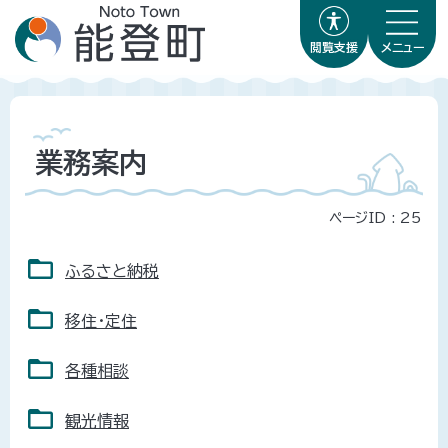
閲覧支援
メニュー
業務案内
ページID :
25
ふるさと納税
移住・定住
各種相談
観光情報