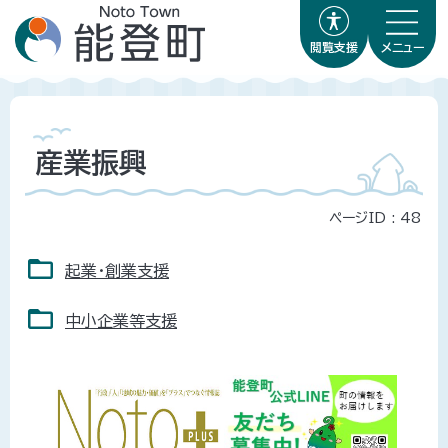
閲覧支援
メニュー
産業振興
ページID :
48
起業・創業支援
中小企業等支援