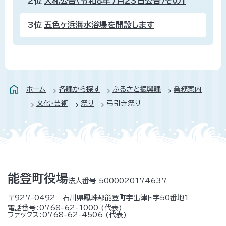
2位
入札公告（令和8年7月23日公告）その1
3位
五色ヶ浜海水浴場を開設します
ホーム
各課から探す
ふるさと振興課
業務案内
文化・芸術
祭り
弓引き祭り
能登町役場
法人番号 5000020174637
〒927-0492 石川県鳳珠郡能登町宇出津ト字50番地1
電話番号：
0768-62-1000
(代表)
ファックス：
0768-62-4506
(代表)