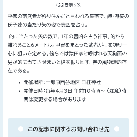
弓引き祭り3.
平家の落武者が移り住んだと言われる集落で、鎧・兜姿の
氏子達の当たり矢の姿で豊凶を占う。
的に当たった矢の数で、1年の豊凶を占う神事。的から
離れること6メートル。甲冑をまとった武者が弓を握り一
心に狙いを定める。傍らでは猿田彦と呼ばれる天狗面の
男が的に当てさせまいと槍を振り回す。春の風物詩的存
在である。
開催場所：十郎原西谷地区 日桂神社
開催日時：毎年4月3日 午前10時頃～
（注意）時
間は変更する場合があります
この記事に関するお問い合わせ先