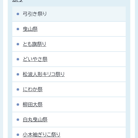
弓引き祭り
曳山祭
とも旗祭り
どいやさ祭
松波人形キリコ祭り
にわか祭
柳田大祭
白丸曳山祭
小木袖ぎりこ祭り