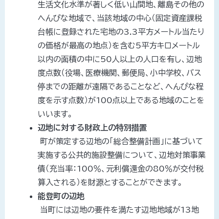
生活文化水準が著しく低い山間地、離島その他の
へんぴな地域で、当該地域の中心（固定資産課税
台帳に登録された宅地の3.3平方メートル当たり
の価格が最高の地点）を含む5平方キロメートル
以内の面積の中に50人以上の人口を有し、辺地
度点数（役場、医療機関、郵便局、小中学校、バス
停までの距離が遠隔であることなど、へんぴな程
度を示す点数）が100点以上である地域のことを
いいます。
辺地に対する財政上の特別措置
町が策定する辺地の「総合整備計画」に基づいて
実施する公共的施設整備について、辺地対策事業
債（充当率：100％、元利償還金の80％が交付税
算入される）を財源とすることができます。
能登町の辺地
当町には辺地の要件を満たす辺地地域が13地