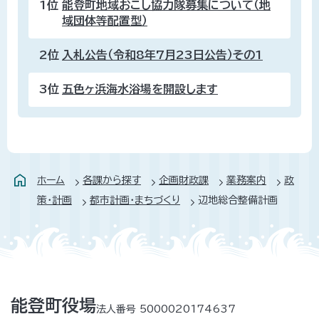
1位
能登町地域おこし協力隊募集について（地
域団体等配置型）
2位
入札公告（令和8年7月23日公告）その1
3位
五色ヶ浜海水浴場を開設します
ホーム
各課から探す
企画財政課
業務案内
政
策・計画
都市計画・まちづくり
辺地総合整備計画
能登町役場
法人番号 5000020174637