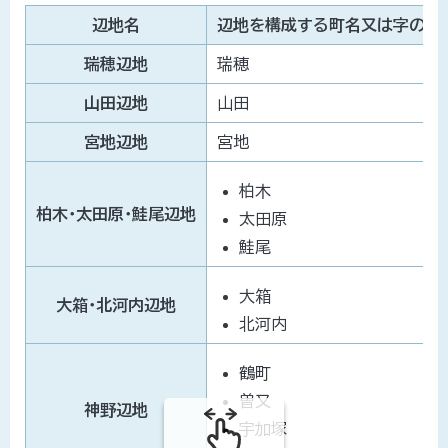
の
辺地名
辺地を構成する町名又は字の名
瑞穂辺地
瑞穂
山田辺地
山田
宮地辺地
宮地
柏木
柏木・太田原・鮭尾辺地
太田原
鮭尾
大箱
大箱・北河内辺地
北河内
鶴町
曽又
神野辺地
宇加塚