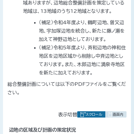
域ありますが、辺地総合整備計画を策定している
地域は、13地域のうち12地域となります。
（補足）令和4年度より、鶴町辺地、曽又辺
地、宇加塚辺地を統合し、新たに藤ノ瀬を
加えて神野辺地としております。
（補足）令和5年度より、斉和辺地の神和住
地区を辺地区域から削除し中斉辺地とし
ております。また、木郎辺地に満泉寺地区
を新たに加えております。
総合整備計画については以下のPDFファイルをご覧くだ
さい。
表
表示切替
組
み
辺地の区域及び計画の策定状況