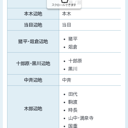
藤ノ瀬
スクロールできます
本木辺地
本木
当目辺地
当目
猪平
猪平・爼倉辺地
爼倉
十郎原
十郎原・黒川辺地
黒川
中斉辺地
中斉
田代
駒渡
木郎辺地
時長
山中・満泉寺
国重