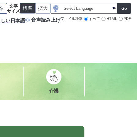
文字
準
標準
拡大
Go
背
サイズ
景
（
（
すべて
HTML
PDF
ファイル種別
音声読み上げ
さしい日本語
色
初
初
を
期
期
元
状
状
に
態
態
戻
）
）
す
介護