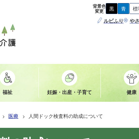
背景色
黒
青
標
背
背
変更
景
景
ルビふり
色
色
や
を
を
黒
青
色
色
に
に
す
す
る
る
福祉
妊娠・出産・子育て
健康
医療
人間ドック検査料の助成について