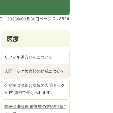
ページID :
3624
日：2026年03月30日
医療
リフィル処方せんについて
人間ドック検査料の助成について
公立宇出津総合病院の人間ドック
が1割負担で受けられます。
国民健康保険 療養費の支給申請に