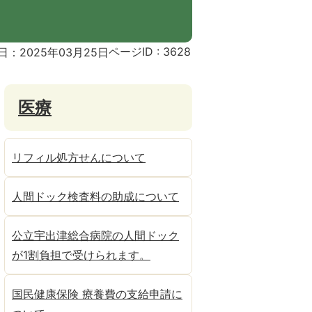
ページID :
3628
日：2025年03月25日
医療
リフィル処方せんについて
人間ドック検査料の助成について
公立宇出津総合病院の人間ドック
が1割負担で受けられます。
国民健康保険 療養費の支給申請に