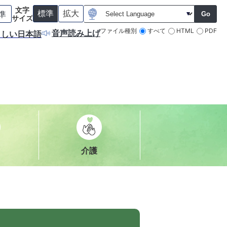
文字
準
標準
拡大
Go
背
サイズ
景
（
（
すべて
HTML
PDF
ファイル種別
音声読み上げ
さしい日本語
色
初
初
を
期
期
元
状
状
に
態
態
戻
）
）
す
介護