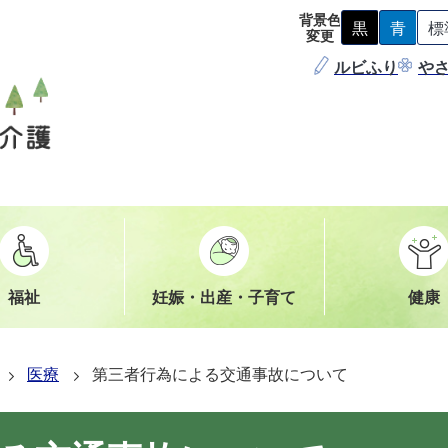
背景色
黒
青
標
背
背
変更
景
景
ルビふり
色
色
や
を
を
黒
青
色
色
に
に
す
す
る
る
福祉
妊娠・出産・子育て
健康
医療
第三者行為による交通事故について