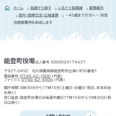
ホーム
各課から探す
ふるさと振興課
業務案内
国内・国際交流・広域連携
～45歳までの方へ～ 同窓
会開催費用を助成します
能登町役場
法人番号 5000020174637
〒927-0492 石川県鳳珠郡能登町宇出津ト字50番地1
電話番号：
0768-62-1000
(代表)
ファックス：
0768-62-4506
(代表)
開庁時間：8時30分から17時15分（土曜日・日曜日・祝日、年末年始
を除く）
窓口延長：能登町役場のみ毎週木曜日17時15分から18時30分（祝
日は除く）